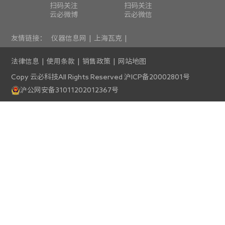
扫码关注
扫码关注
云必微博
云必微信
友情链接：
仪器信息网
|
上海瓦克
|
法律信息
|
使用条款
|
销售政策
|
网站地图
Copy 云必科技All Rights Reserved
沪ICP备20002801号
沪公网安备31011202012367号