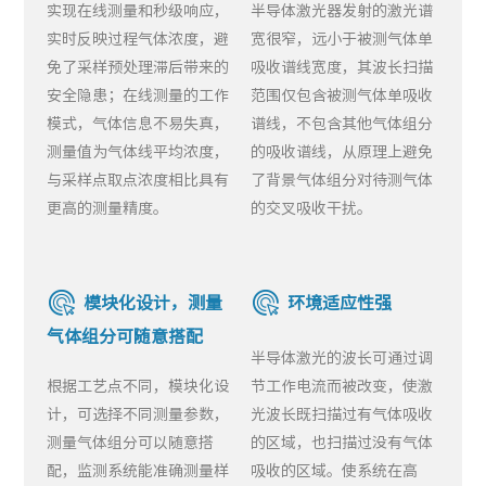
实现在线测量和秒级响应，
半导体激光器发射的激光谱
实时反映过程气体浓度，避
宽很窄，远小于被测气体单
免了采样预处理滞后带来的
吸收谱线宽度，其波长扫描
安全隐患；在线测量的工作
范围仅包含被测气体单吸收
模式，气体信息不易失真，
谱线，不包含其他气体组分
测量值为气体线平均浓度，
的吸收谱线，从原理上避免
与采样点取点浓度相比具有
了背景气体组分对待测气体
更高的测量精度。
的交叉吸收干扰。
模块化设计，测量
环境适应性强
气体组分可随意搭配
半导体激光的波长可通过调
根据工艺点不同，模块化设
节工作电流而被改变，使激
计，可选择不同测量参数，
光波长既扫描过有气体吸收
测量气体组分可以随意搭
的区域，也扫描过没有气体
配，监测系统能准确测量样
吸收的区域。使系统在高