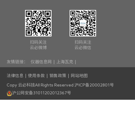
扫码关注
扫码关注
云必微博
云必微信
友情链接：
仪器信息网
|
上海瓦克
|
法律信息
|
使用条款
|
销售政策
|
网站地图
Copy 云必科技All Rights Reserved
沪ICP备20002801号
沪公网安备31011202012367号