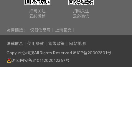
扫码关注
扫码关注
云必微博
云必微信
友情链接：
仪器信息网
|
上海瓦克
|
法律信息
|
使用条款
|
销售政策
|
网站地图
Copy 云必科技All Rights Reserved
沪ICP备20002801号
沪公网安备31011202012367号