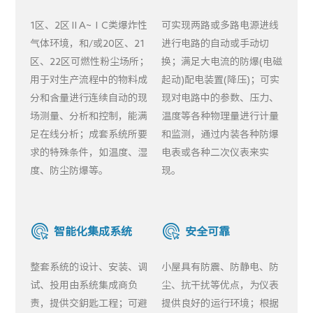
1区、2区ⅡA~ⅠC类爆炸性
可实现两路或多路电源进线
气体环境，和/或20区、21
进行电路的自动或手动切
区、22区可燃性粉尘场所；
换；满足大电流的防爆(电磁
用于对生产流程中的物料成
起动)配电装置(降压)；可实
分和含量进行连续自动的现
现对电路中的参数、压力、
场测量、分析和控制，能满
温度等各种物理量进行计量
足在线分析；成套系统所要
和监测，通过内装各种防爆
求的特殊条件，如温度、湿
电表或各种二次仪表来实
度、防尘防爆等。
现。
智能化集成系统
安全可靠
整套系统的设计、安装、调
小屋具有防震、防静电、防
试、投用由系统集成商负
尘、抗干扰等优点，为仪表
责，提供交鈅匙工程；可避
提供良好的运行环境；根据