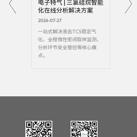
——
电子特气 | 三氯硅烷智能
电
中国
化在线分析解决方案
造
会！
计
2026-07-27
202
一站式解决液态TCS稳定气
产品，
化、全程惰性密闭取样监测、
一
新的活
分析环节安全管控等核心痛
真
点。
繁