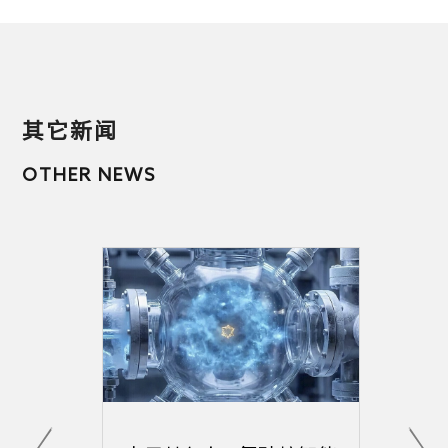
其它新闻
OTHER NEWS