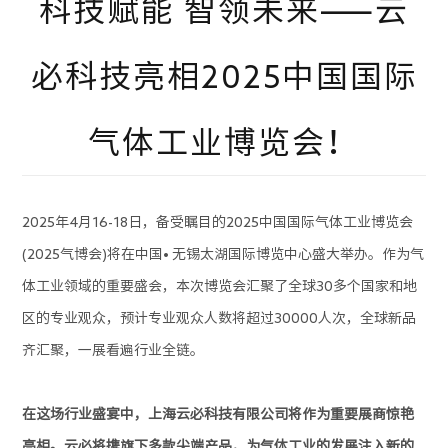
科技赋能 智领未来——云
必科技亮相2025中国国际
气体工业博览会！
2025年4月16-18日，备受瞩目的2025中国国际气体工业博览会
(2025气博会)将在中国• 无锡太湖国际博览中心盛大举办。作为气
体工业领域的重要盛会，本次博览会汇聚了全球30多个国家和地
区的专业观众，预计专业观众人数将超过30000人次，全球新品
齐汇聚，一展看遍行业全链。
在这场行业盛宴中，上海云必科技有限公司将作为重要展商惊艳
亮相。云必将携旗下多款尖端产品，为气体工业的发展注入新的