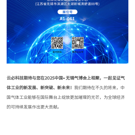
云必科技期待与您在2025中国• 无锡气博会上相聚，一起见证气
体工业的新发展、新突破、新未来！
我们期待在不久的将来，中
国气体工业能够在国际舞台上绽放更加璀璨的光芒，为全球经济
的可持续发展作出更大贡献。